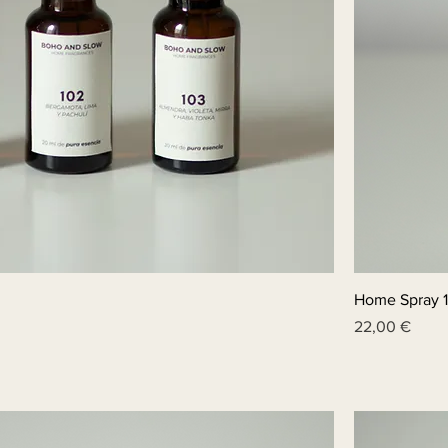
Home Spray 1
Price
22,00 €