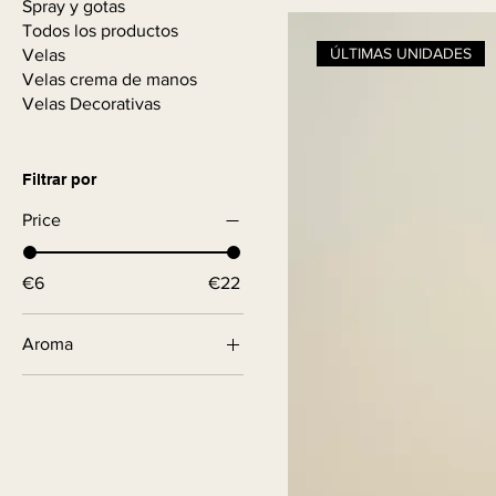
Spray y gotas
Todos los productos
ÚLTIMAS UNIDADES
Velas
Velas crema de manos
Velas Decorativas
Filtrar por
Price
€6
€22
Aroma
101
102
103