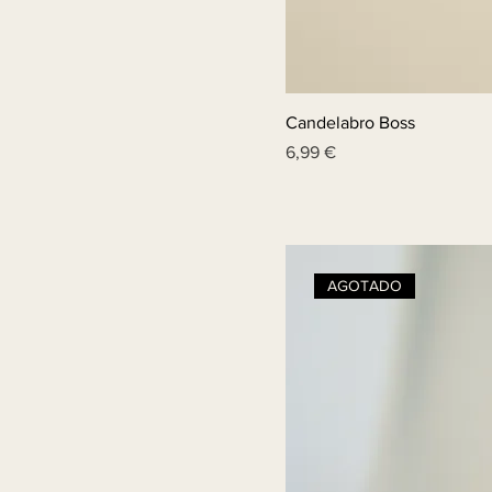
Candelabro Boss
Price
6,99 €
AGOTADO