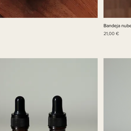
Bandeja nub
Price
21,00 €