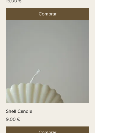
Price
16,00 €
Comprar
Shell Candle
Price
9,00 €
Comprar