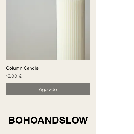
Column Candle
Price
16,00 €
Agotado
BOHOANDSLOW