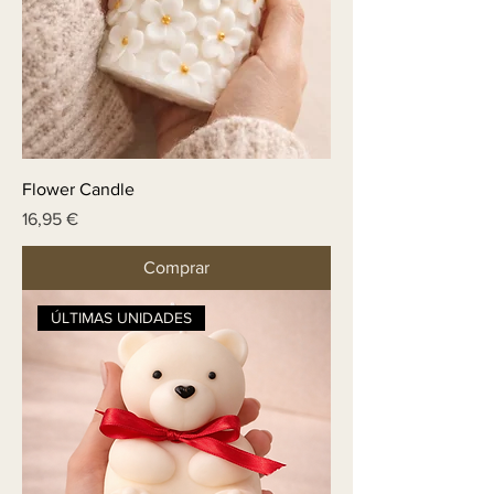
Flower Candle
Price
16,95 €
Comprar
ÚLTIMAS UNIDADES