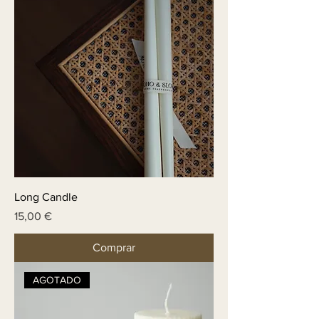
Long Candle
Price
15,00 €
Comprar
AGOTADO