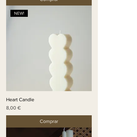
NEW!
Heart Candle
Price
8,00 €
Comprar