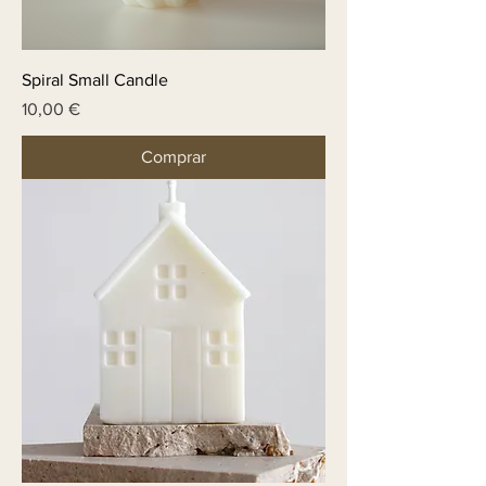
Spiral Small Candle
Price
10,00 €
Comprar